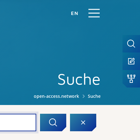
EN
Suche
open-access.network
Suche