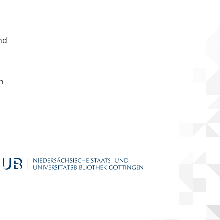
nd
ch