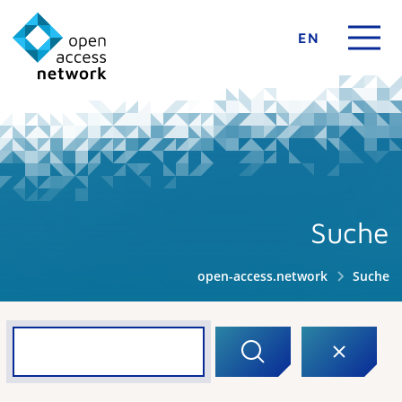
EN
Suche
open-access.network
Suche