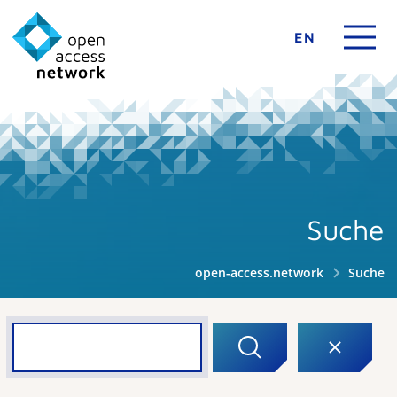
EN
Suche
open-access.network
Suche