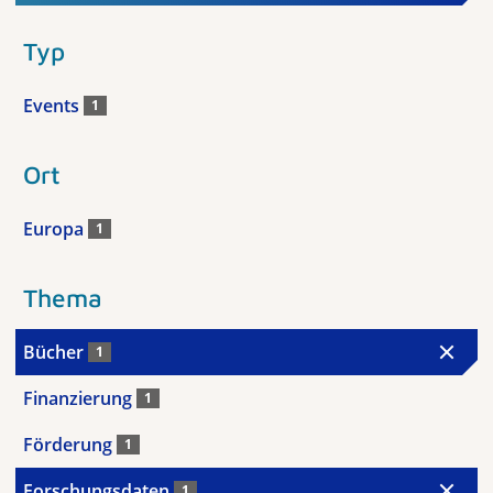
Typ
Events
1
Ort
Europa
1
Thema
Bücher
1
Finanzierung
1
Förderung
1
Forschungsdaten
1