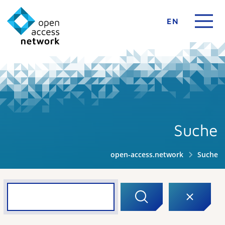
EN
Suche
open-access.network
Suche