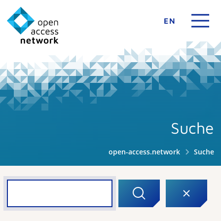
EN
Suche
open-access.network
Suche