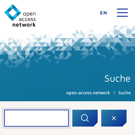
EN
Suche
open-access.network
Suche