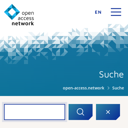
EN
Suche
open-access.network
Suche