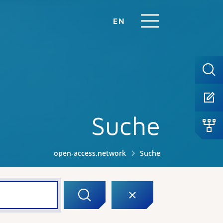
EN
Suche
open-access.network
Suche