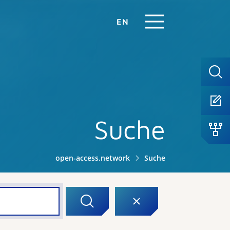
EN
Suche
open-access.network
Suche