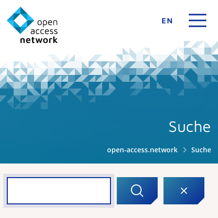
EN
Suche
open-access.network
Suche