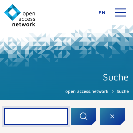
EN
Suche
open-access.network
Suche