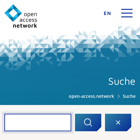
EN
Suche
open-access.network
Suche