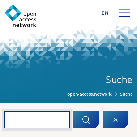
EN
Suche
open-access.network
Suche