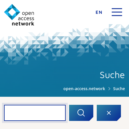
EN
Suche
open-access.network
Suche