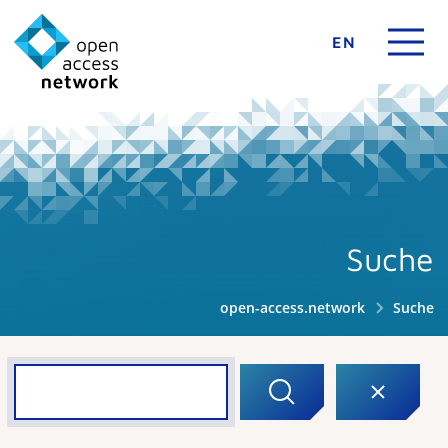
EN
Suche
open-access.network
Suche