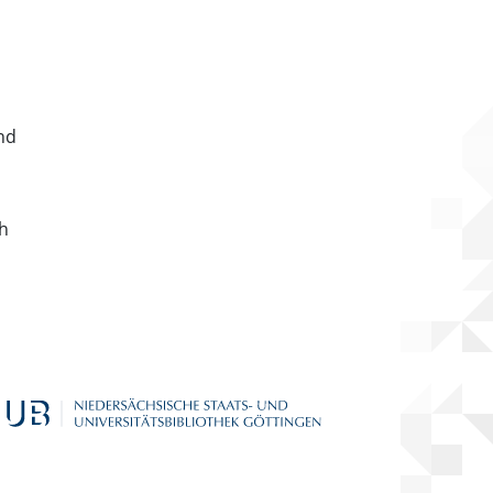
nd
ch