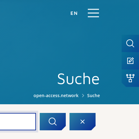
EN
Suche
open-access.network
Suche