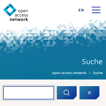
EN
Suche
open-access.network
Suche