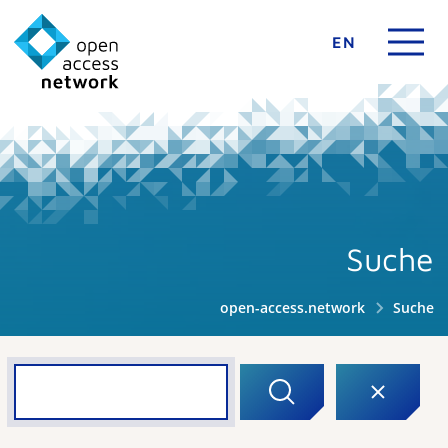
EN
Suche
open-access.network
Suche