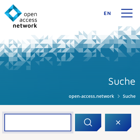
EN
Suche
open-access.network
Suche