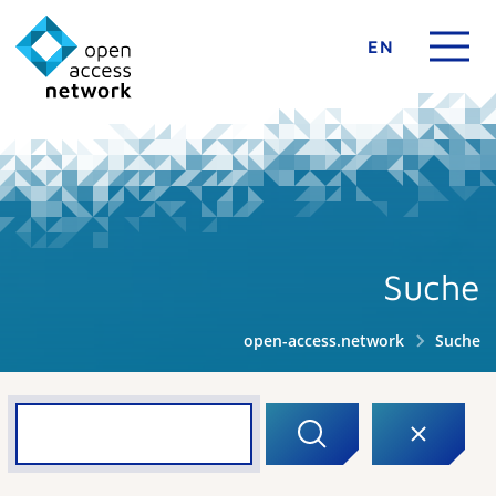
EN
Suche
open-access.network
Suche