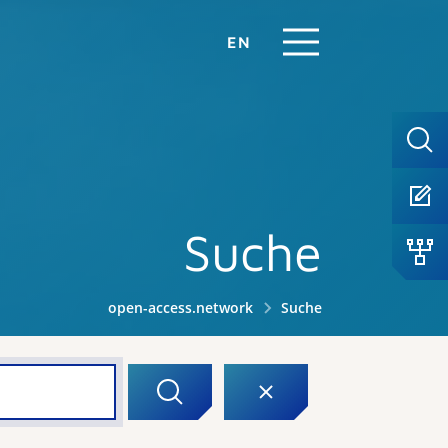
EN
Suche
open-access.network
Suche