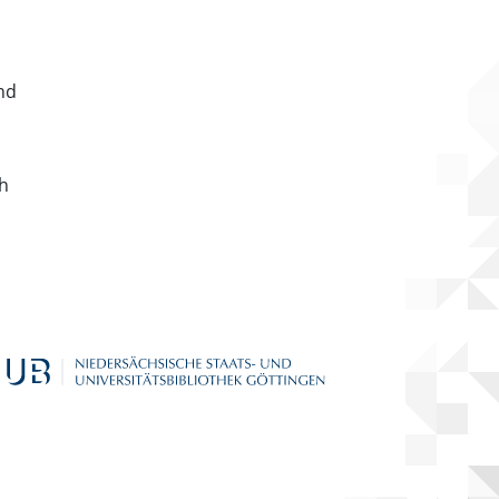
nd
ch