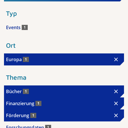
Typ
Events
1
Ort
Europa
1
Thema
Bücher
1
Finanzierung
1
Förderung
1
Forschungsdaten
1