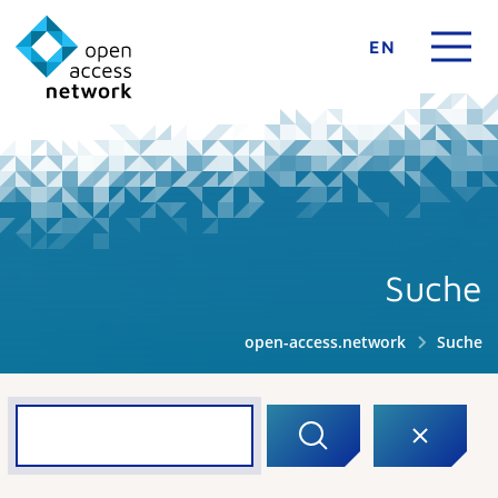
EN
Suche
open-access.network
Suche