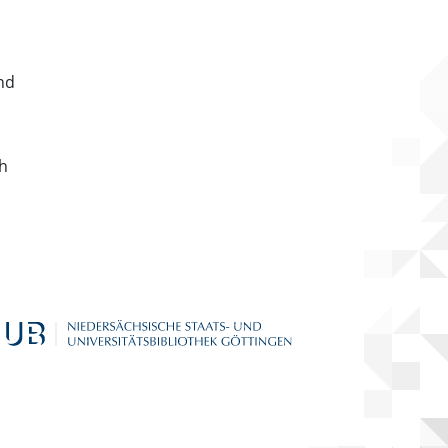
nd
ch