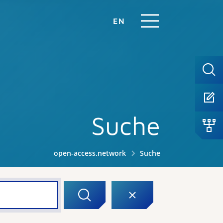
EN
Suche
open-access.network
Suche