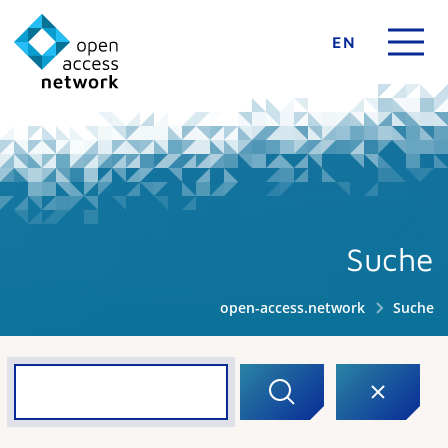
EN
Suche
open-access.network
Suche