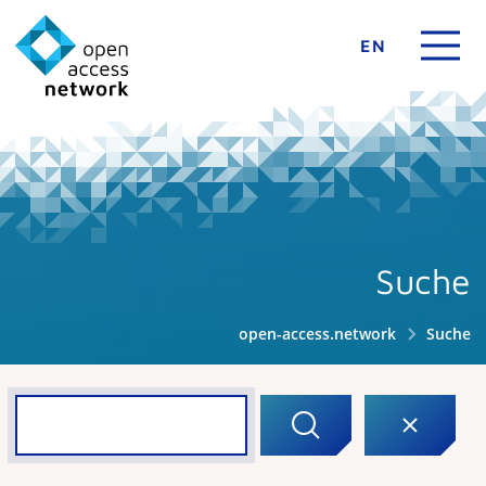
EN
Suche
open-access.network
Suche