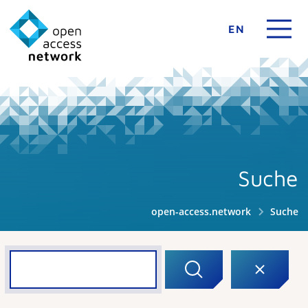
EN
Suche
open-access.network
Suche