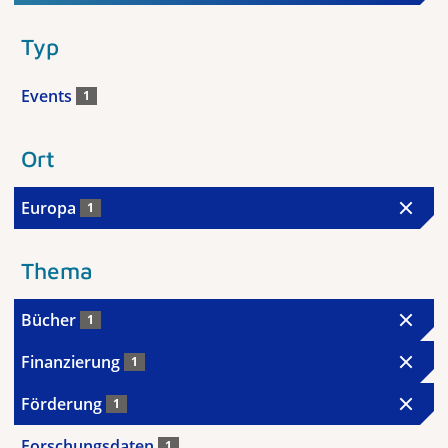
Typ
Events
1
Ort
Europa
1
Thema
Bücher
1
Finanzierung
1
Förderung
1
Forschungsdaten
1