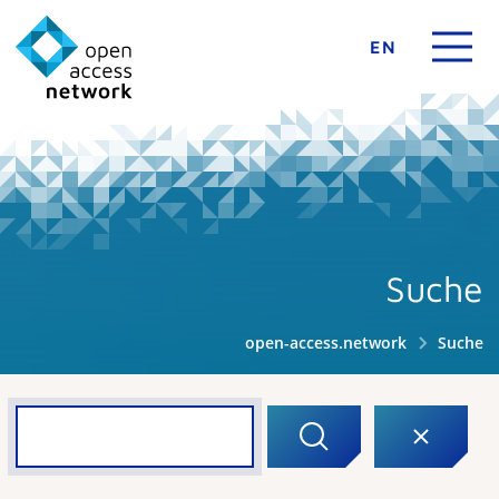
EN
Suche
open-access.network
Suche