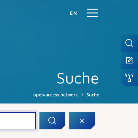
EN
Suche
open-access.network
Suche