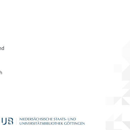
nd
ch