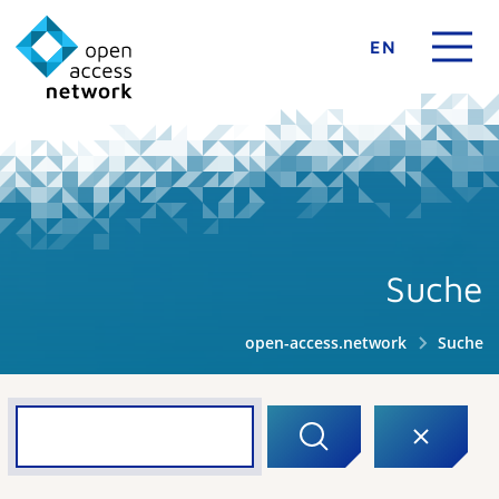
EN
Suche
open-access.network
Suche