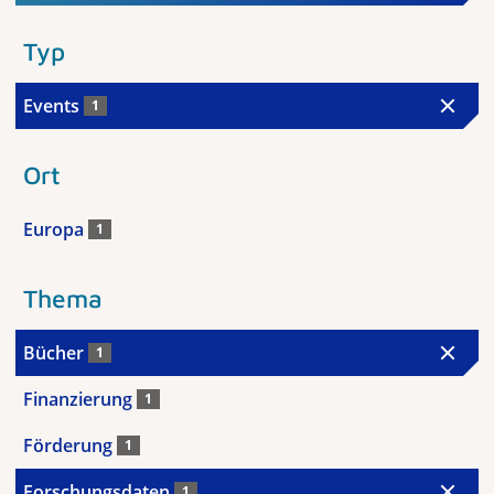
Typ
Events
1
Ort
Europa
1
Thema
Bücher
1
Finanzierung
1
Förderung
1
Forschungsdaten
1