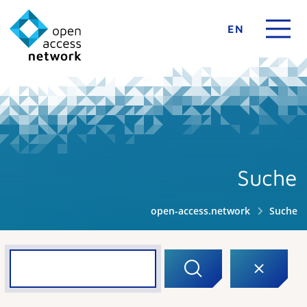
EN
Suche
open-access.network
Suche