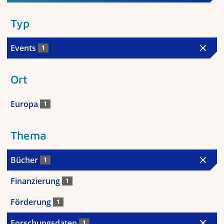
Typ
Events
1
Ort
Europa
1
Thema
Bücher
1
Finanzierung
1
Förderung
1
Forschungsdaten
1