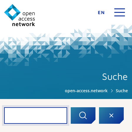
EN
Suche
open-access.network
Suche