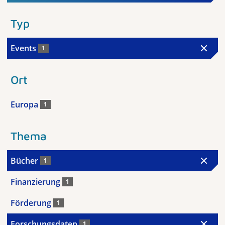
Typ
Events
1
Ort
Europa
1
Thema
Bücher
1
Finanzierung
1
Förderung
1
Forschungsdaten
1