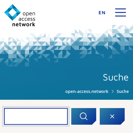
EN
Suche
open-access.network
Suche