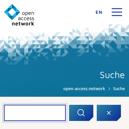
EN
Suche
open-access.network
Suche