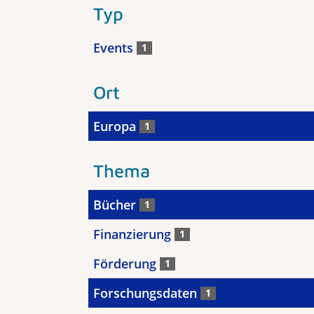
Typ
Events
1
Ort
Europa
1
Thema
Bücher
1
Finanzierung
1
Förderung
1
Forschungsdaten
1