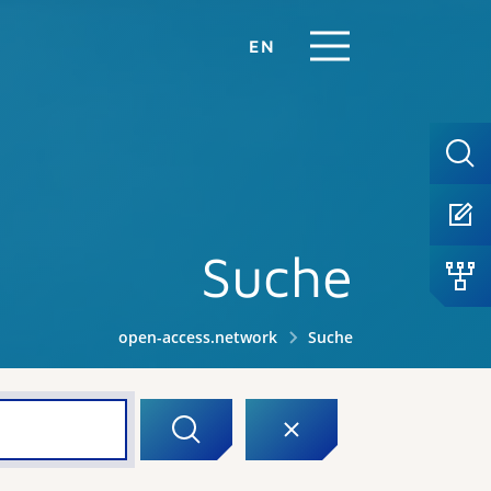
EN
Suche
open-access.network
Suche