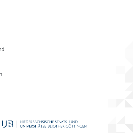
nd
ch