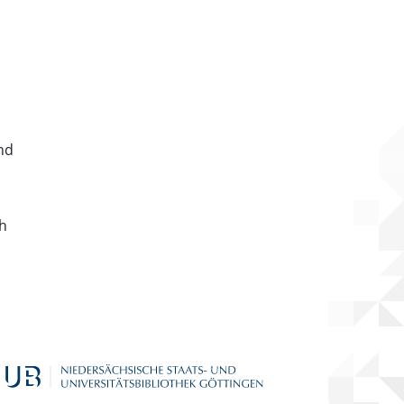
nd
ch