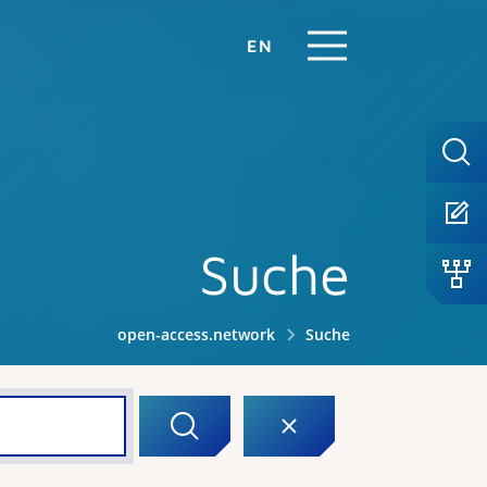
EN
Suche
open-access.network
Suche