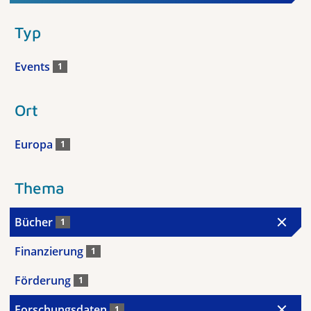
Typ
Events
1
Ort
Europa
1
Thema
Bücher
1
Finanzierung
1
Förderung
1
Forschungsdaten
1