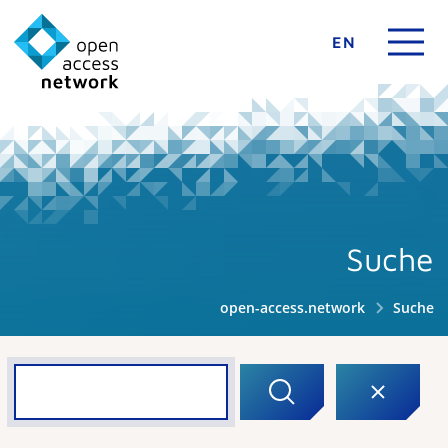
EN
Suche
open-access.network
Suche