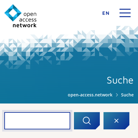
EN
Suche
open-access.network
Suche