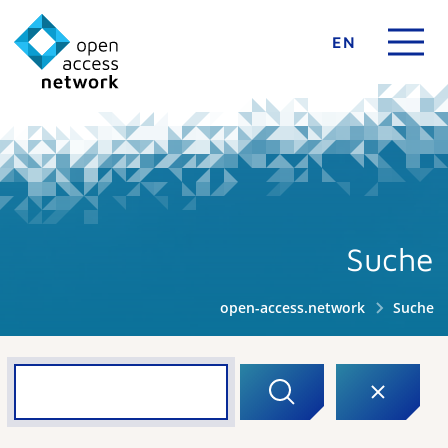
EN
Suche
open-access.network
Suche