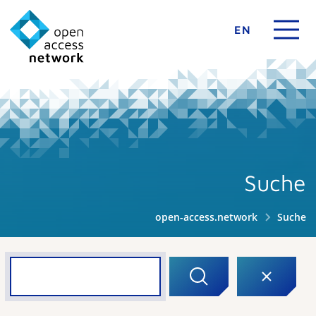
EN
Suche
open-access.network
Suche