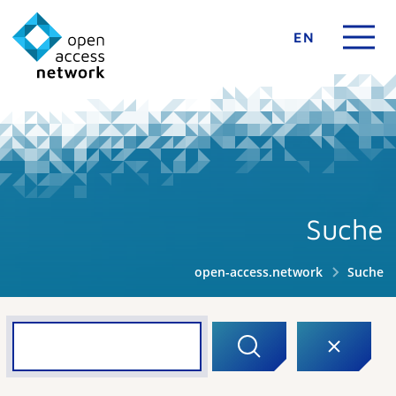
EN
Suche
open-access.network
Suche