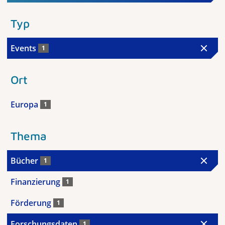
Typ
Events
1
Ort
Europa
1
Thema
Bücher
1
Finanzierung
1
Förderung
1
Forschungsdaten
1