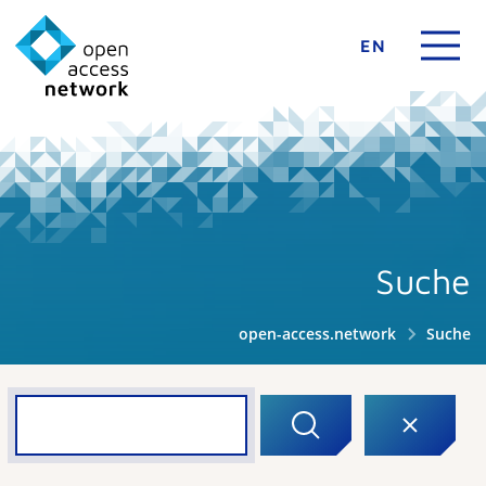
EN
Suche
open-access.network
Suche