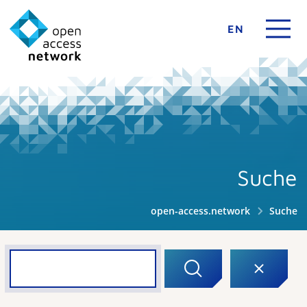
EN
Suche
open-access.network
Suche