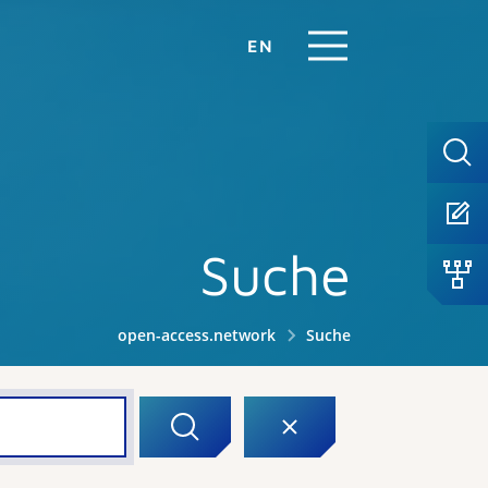
EN
Suche
open-access.network
Suche