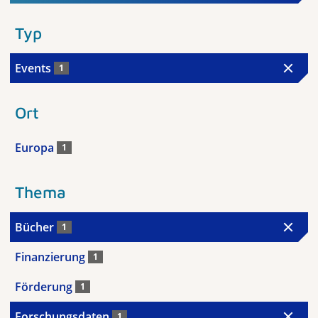
Typ
Events
1
Ort
Europa
1
Thema
Bücher
1
Finanzierung
1
Förderung
1
Forschungsdaten
1