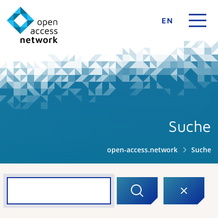
EN
Suche
open-access.network
Suche