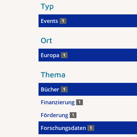
Typ
Events
1
Ort
Europa
1
Thema
Bücher
1
Finanzierung
1
Förderung
1
Forschungsdaten
1