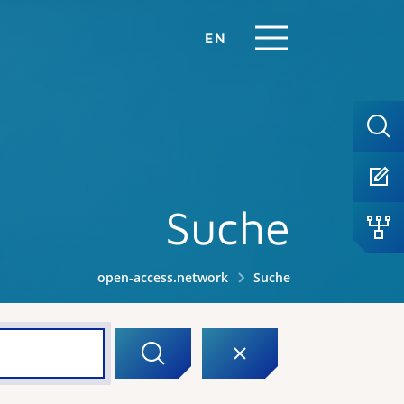
EN
Suche
open-access.network
Suche