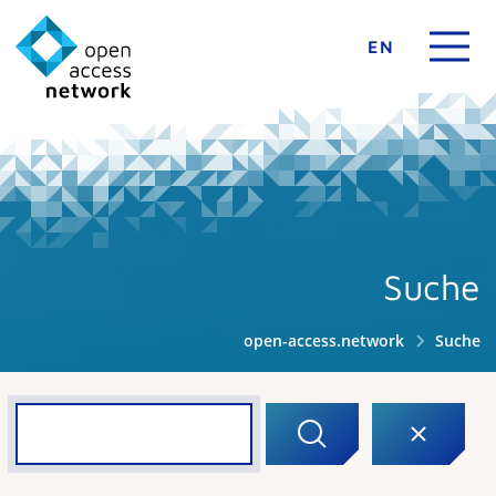
EN
Suche
open-access.network
Suche