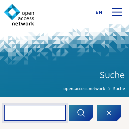
EN
Suche
open-access.network
Suche