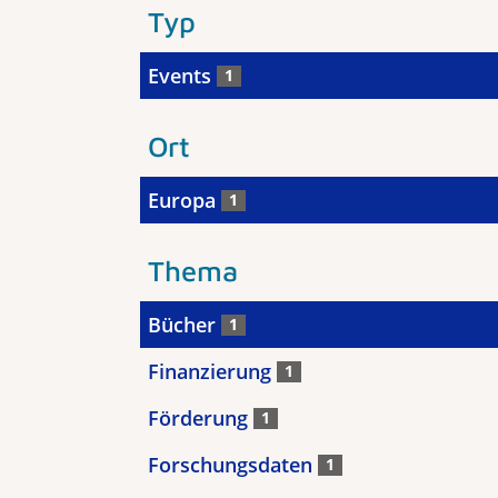
Typ
Events
1
Ort
Europa
1
Thema
Bücher
1
Finanzierung
1
Förderung
1
Forschungsdaten
1