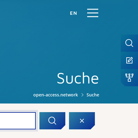
EN
Suche
open-access.network
Suche