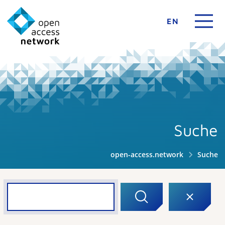
EN
Suche
open-access.network
Suche