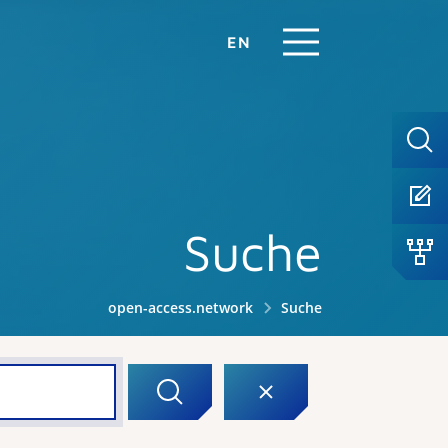
EN
Suche
open-access.network
Suche